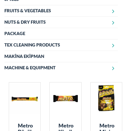
FRUITS & VEGETABLES
NUTS & DRY FRUITS
MEYVELER
SEBZELER
PACKAGE
KURUYEMİŞ
KURU MEYVELER
TEX CLEANING PRODUCTS
MAKİNA EKİPMAN
TEX LIQUID SOAP
DİSH SOAP
MACHINE & EQUIPMENT
LAUNDRY DETERGENTS
TEKNOLOJİ SERİSİ
SOFTENERS
GENERAL CLEANING
Metro
Metro
Metro