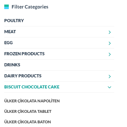
Filter Categories
POULTRY
MEAT
EGG
DELI PRODUCTS
FRESH RED MEAT PRODUCTS
FROZEN PRODUCTS
KABUKLU YUMURTA
FROZEN MEAT PRODUCTS
PASTÖRİZE YUMURTA
DRINKS
DONDURMA BÖLÜMÜ
DAIRY PRODUCTS
BISCUIT CHOCOLATE CAKE
SÜT TOZU (YAĞSIZ SÜT TOZU)
MOZARELLA PEYNİRLERİ
ÜLKER ÇİKOLATA NAPOLİTEN
ÜLKER ÇİKOLATA TABLET
ÜLKER ÇİKOLATA BATON