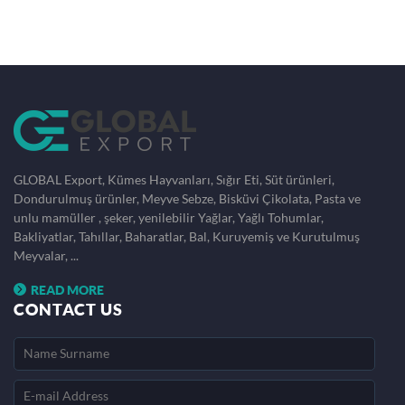
GLOBAL Export, Kümes Hayvanları, Sığır Eti, Süt ürünleri,
Dondurulmuş ürünler, Meyve Sebze, Bisküvi Çikolata, Pasta ve
unlu mamüller , şeker, yenilebilir Yağlar, Yağlı Tohumlar,
Bakliyatlar, Tahıllar, Baharatlar, Bal, Kuruyemiş ve Kurutulmuş
Meyvalar, ...
READ MORE
CONTACT US